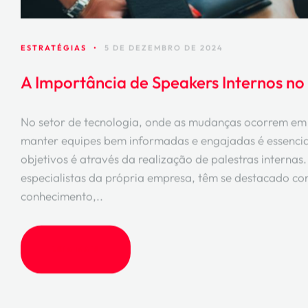
ESTRATÉGIAS
•
5 DE DEZEMBRO DE 2024
A Importância de Speakers Internos n
No setor de tecnologia, onde as mudanças ocorrem em 
manter equipes bem informadas e engajadas é essencia
objetivos é através da realização de palestras internas
especialistas da própria empresa, têm se destacado c
conhecimento,..
LEIA MAIS