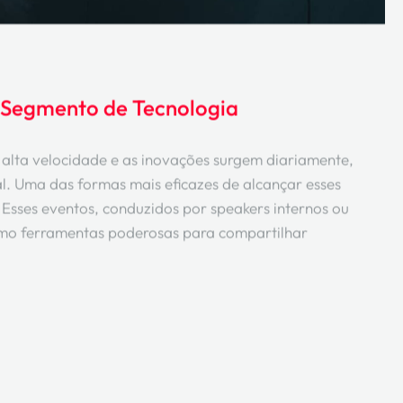
o Segmento de Tecnologia
alta velocidade e as inovações surgem diariamente,
l. Uma das formas mais eficazes de alcançar esses
. Esses eventos, conduzidos por speakers internos ou
omo ferramentas poderosas para compartilhar