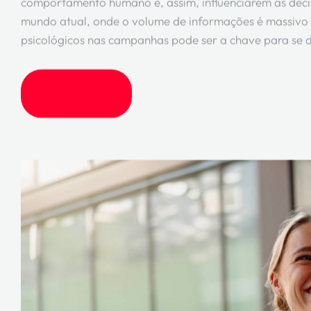
comportamento humano e, assim, influenciarem as deci
mundo atual, onde o volume de informações é massivo e 
psicológicos nas campanhas pode ser a chave para se de
LEIA MAIS