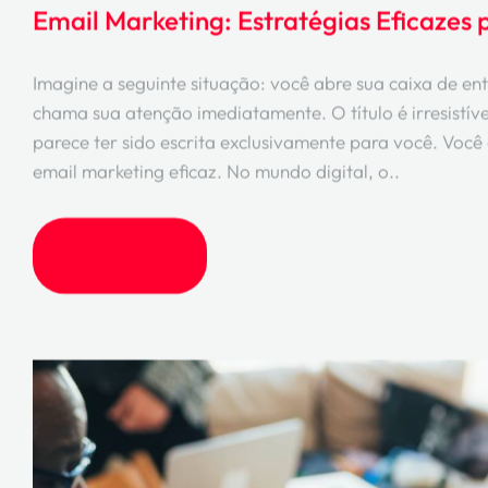
Email Marketing: Estratégias Eficazes
Imagine a seguinte situação: você abre sua caixa de e
chama sua atenção imediatamente. O título é irresistív
parece ter sido escrita exclusivamente para você. Você 
email marketing eficaz. No mundo digital, o..
LEIA MAIS