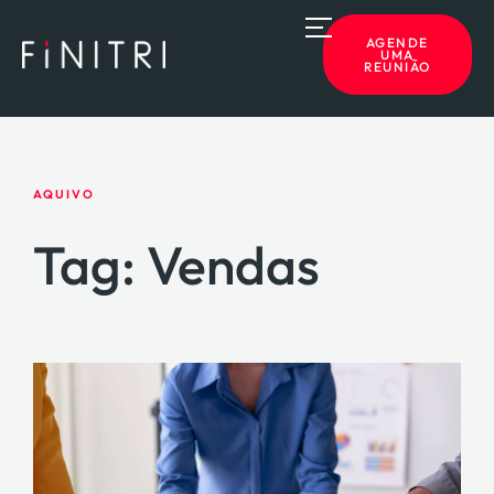
AGENDE
UMA
REUNIÃO
HOME
AQUIVO
SOBRE A FINITRI
Tag: Vendas
SERVIÇOS
BLOG
CONTATO